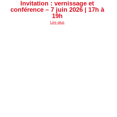
Invitation : vernissage et
conférence – 7 juin 2026 | 17h à
19h
Ch
Lire plus
in
Nou
pour
pour
un c