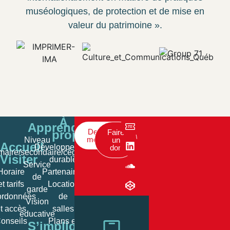
muséologiques, de protection et de mise en
valeur du patrimoine ».
À
Apprendre
Devenir
propos
Faire
membre
Niveau
un
Accueil
Développement
don
imaire/secondaire/cégep
Visiter
durable
Service
Horaire
Partenaires
de
et tarifs
Location
garde
rdonnées
de
Vision
t accès
salles
éducative
onseils
Plans et
S’impliquer