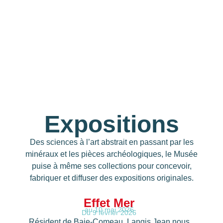
Expositions
Des sciences à l’art abstrait en passant par les
minéraux et les pièces archéologiques, le Musée
puise à même ses collections pour concevoir,
fabriquer et diffuser des expositions originales.
Effet Mer
au 10 mai 2026
Du 9 février 2026
Résident de Baie-Comeau, Langis Jean nous