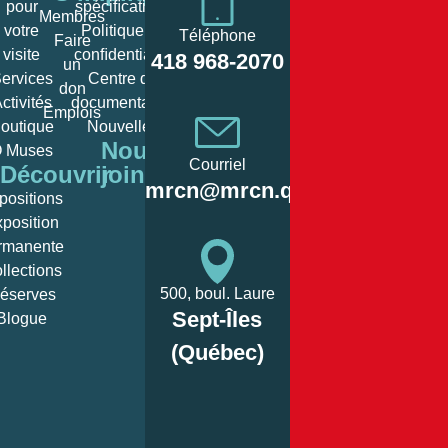
pour
spéciﬁcations
Membres
votre
Politique de
Téléphone
Faire
Heures
visite
conﬁdentialité
418 968-2070
un
d’ouverture
ervices
Centre de
don
ctivités
documentation
Emplois
Lundi:
Fermé/c
outique
Nouvelles
Nous
 Muses
10
Courriel
Découvrir
joindre
Mardi:
12:00, 
mrcn@mrcn.qc.ca
positions
– 
position
10
rmanente
Mercredi:
12:00, 
llections
– 
500, boul. Laure
éserves
Sept-Îles
Blogue
10
Jeudi:
12:00, 
(Québec)
– 
10
Vendredi:
12:00, 
– 