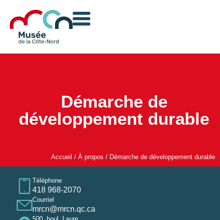
Démarche de
développement durable
Accueil
/
À propos
/
Démarche de développement durable
Téléphone
418 968-2070
Courriel
mrcn@mrcn.qc.ca
500, boul. Laure