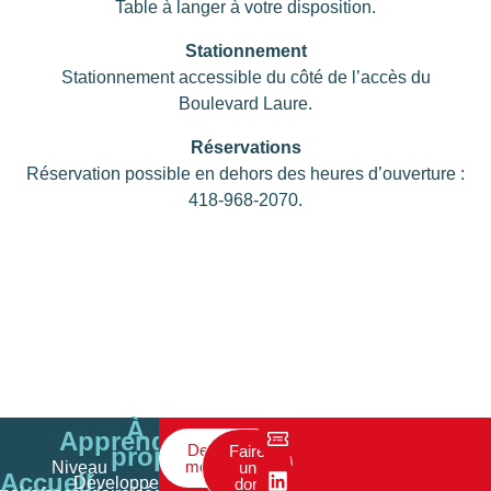
Table à langer à votre disposition.
Stationnement
Stationnement accessible du côté de l’accès du
Boulevard Laure.
Réservations
Réservation possible en dehors des heures d’ouverture :
418-968-2070.
À
Apprendre
Devenir
propos
Faire
membre
Niveau
un
Accueil
Développement
don