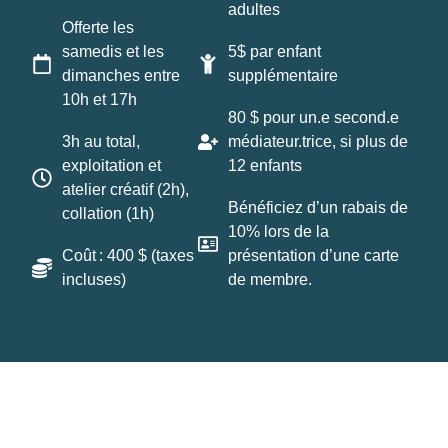
adultes
Offerte les
samedis et les
5$ par enfant
dimanches entre
supplémentaire
10h et 17h
80 $ pour un.e second.e
3h au total,
médiateur.trice, si plus de
exploitation et
12 enfants
atelier créatif (2h),
Bénéficiez d’un rabais de
collation (1h)
10% lors de la
Coût : 400 $ (taxes
présentation d’une carte
incluses)
de membre.