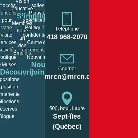
Vision
t accès
salles
éducative
onseils
Plans et
S’impliquer
pour
spéciﬁcations
Membres
votre
Politique de
Téléphone
Faire
Heures
visite
conﬁdentialité
418 968-2070
un
d’ouverture
ervices
Centre de
don
ctivités
documentation
Emplois
Lundi:
Fermé/c
outique
Nouvelles
Nous
 Muses
10
Courriel
Découvrir
joindre
Mardi:
12:00, 
mrcn@mrcn.qc.ca
positions
– 
position
10
rmanente
Mercredi:
12:00, 
llections
– 
500, boul. Laure
éserves
Sept-Îles
Blogue
10
Jeudi:
12:00, 
(Québec)
– 