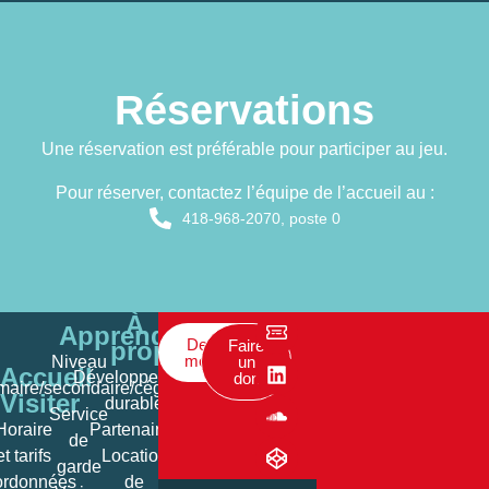
Réservations
Une réservation est préférable pour participer au jeu.
Pour réserver, contactez l’équipe de l’accueil au :
418-968-2070, poste 0
À
Apprendre
Devenir
propos
Faire
membre
Niveau
un
Accueil
Développement
don
imaire/secondaire/cégep
Visiter
durable
Service
Horaire
Partenaires
de
et tarifs
Location
garde
rdonnées
de