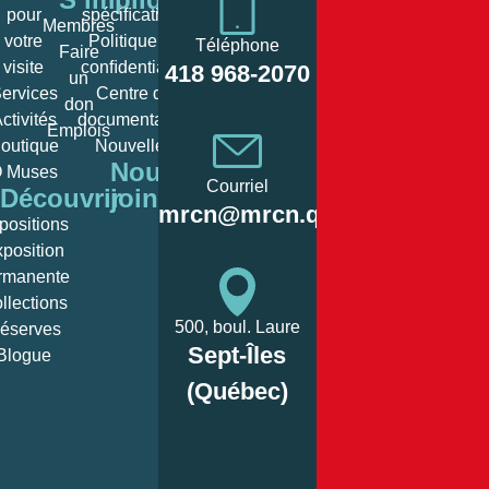
pour
spéciﬁcations
Membres
votre
Politique de
Téléphone
Faire
Heures
visite
conﬁdentialité
418 968-2070
un
d’ouverture
ervices
Centre de
don
ctivités
documentation
Emplois
Lundi:
Fermé/c
outique
Nouvelles
Nous
 Muses
10
Courriel
Découvrir
joindre
Mardi:
12:00, 
mrcn@mrcn.qc.ca
positions
– 
position
10
rmanente
Mercredi:
12:00, 
llections
– 
500, boul. Laure
éserves
Sept-Îles
Blogue
10
Jeudi:
12:00, 
(Québec)
– 
10
Vendredi:
12:00, 