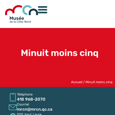
Minuit moins cinq
Nouvelle
Accueil
/
Minuit moins cinq
Téléphone
418 968-2070
Courriel
mrcn@mrcn.qc.ca
500, boul. Laure