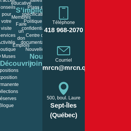
t accès
salles
éducative
onseils
Plans et
S’impliquer
pour
spéciﬁcations
Membres
votre
Politique de
Téléphone
Faire
Heures
visite
conﬁdentialité
418 968-2070
un
d’ouverture
ervices
Centre de
don
ctivités
documentation
Emplois
Lundi:
Fermé/c
outique
Nouvelles
Nous
 Muses
10
Courriel
Découvrir
joindre
Mardi:
12:00, 
mrcn@mrcn.qc.ca
positions
– 
position
10
rmanente
Mercredi:
12:00, 
llections
– 
500, boul. Laure
éserves
Sept-Îles
Blogue
10
Jeudi:
12:00, 
(Québec)
– 
10