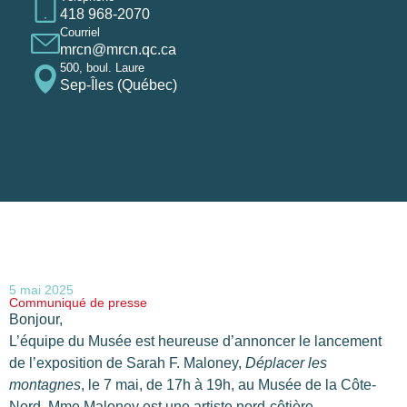
418 968-2070
Courriel
mrcn@mrcn.qc.ca
500, boul. Laure
Sep-Îles (Québec)
5 mai 2025
Communiqué de presse
Bonjour,
L’équipe du Musée est heureuse d’annoncer le lancement
de l’exposition de Sarah F. Maloney,
Déplacer les
montagnes
, le 7 mai, de 17h à 19h, au Musée de la Côte-
Nord. Mme Maloney est une artiste nord-côtière,