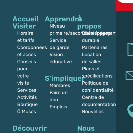
Accueil
Apprendre
À
Visiter
propos
Niveau
Horaire
primaire/secondaire/cégep
Développement
et tarifs
Service
durable
Coordonnées
de garde
Partenaires
et accès
Vision
Location
Conseils
éducative
de salles
pour
Plans et
votre
spéciﬁcations
S’impliquer
visite
Politique de
Membres
Services
conﬁdentialité
Faire un
Activités
Centre de
don
Boutique
documentation
Emplois
Ô Muses
Nouvelles
Découvrir
Nous