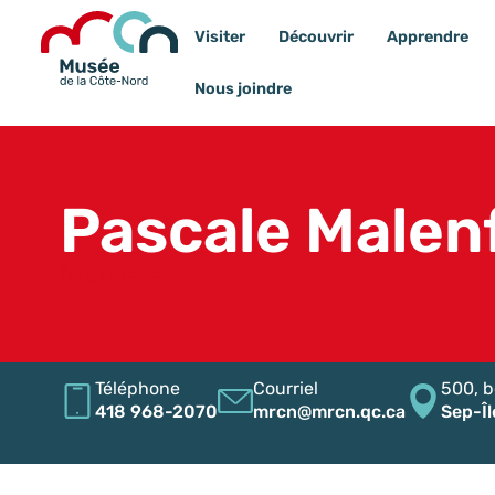
Visiter
Découvrir
Apprendre
Nous joindre
Pascale Malen
Nouvelle
Téléphone
Courriel
500, b
418 968-2070
mrcn@mrcn.qc.ca
Sep-Îl