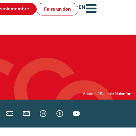
venir membre
Faire un don
Accueil
/
Pascale Malenfant