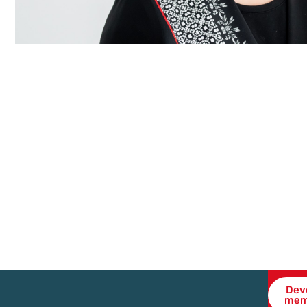
Dev
mem