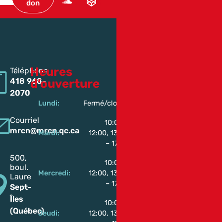
don
Heures
Téléphone
418 968-
d’ouverture
2070
Lundi:
Fermé/closed
Courriel
10:00 –
mrcn@mrcn.qc.ca
Mardi:
12:00, 13:00
– 17:00
500,
10:00 –
boul.
Mercredi:
12:00, 13:00
Laure
– 17:00
Sept-
Îles
10:00 –
(Québec)
Jeudi:
12:00, 13:00