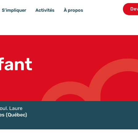
De
S’impliquer
Activités
À propos
fant
oul. Laure
es (Québec)