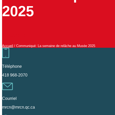
2025
Nouvelle
Accueil
/
Communiqué: La semaine de relâche au Musée 2025
Téléphone
418 968-2070
Courriel
mrcn@mrcn.qc.ca