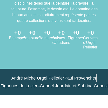
disciplines telles que la peinture, la gravure, la
sculpture, l’estampe, le dessin etc. Le domaine des
beaux-arts est majoritairement représenté par les
quatre collections qui vous sont ici décrites.
+
0
+
0
+
0
+
0
+
0
+
0
Estampes
Sculptures
Peintures
Artistes
Figurines
Oeuvres
canadiens
d'Urgel
Pelletier
André Michel
Urgel Pelletier
Paul Provencher
Figurines de Lucien-Gabriel Jourdain et Sabrina Genest