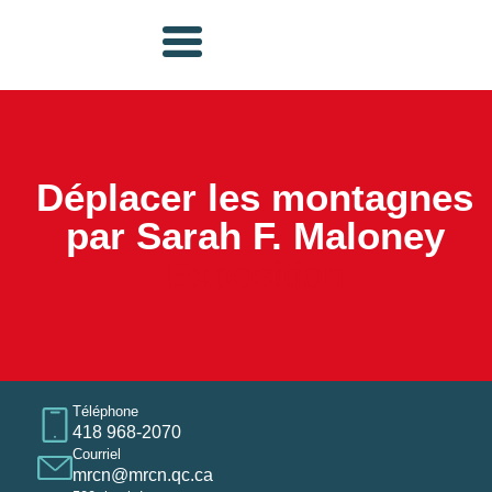
Déplacer les montagnes
par Sarah F. Maloney
Exposition
Téléphone
418 968-2070
Courriel
mrcn@mrcn.qc.ca