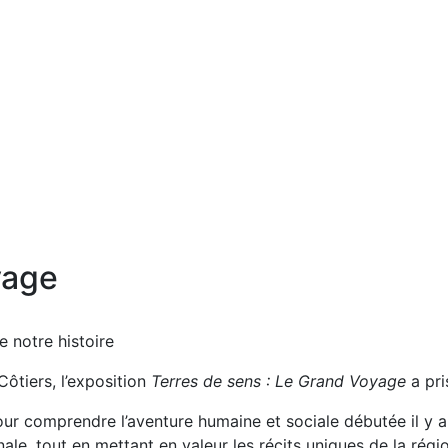
yage
 notre histoire
Côtiers, l’exposition
Terres de sens : Le Grand Voyage
a pris
 comprendre l’aventure humaine et sociale débutée il y a en
nale, tout en mettant en valeur les récits uniques de la régi