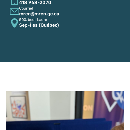
418 968-2070
Courriel
mrcn@mrcn.qc.ca
500, boul. Laure
Sep-Îles (Québec)